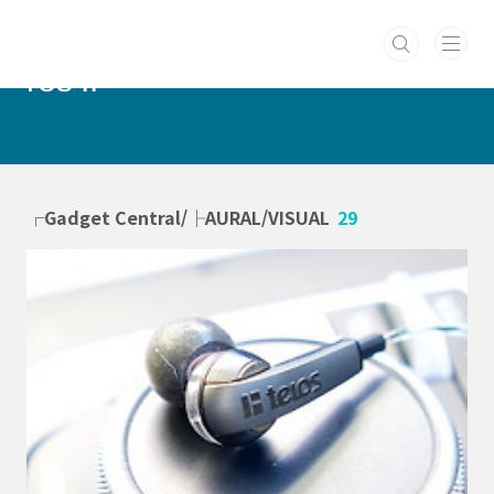
본문 바로가기
PUERCAELI :: cotidie hodie
res ::
┌Gadget Central/├AURAL/VISUAL
29