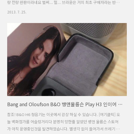
량 전량 완판이라네요 벌써... 헐... 브라운은 거의 최초 구매자라는 반가
운 소식을^^ 구매하는 데도 무슨 보험 설계사가 상담해주는 것처럼 해서
2013. 7. 25.
기분도 좋더라는 ㅋㅋ착용감이 정말 매우 우수합니다. 사운드는 솔직히
100퍼센트 까지는(가끔 매칭안되는 곡이 있어서...) 아닌데 착용감으로
용서가 ㅠㅠ 자세한 리뷰는 시간이 없어서 우선 시코에 올린글로 대체 하
겠습니다(꾸벅~): B&O디자인 참 고와서 하악하악 하다가 오늘 매장에
가서 한 한시간 청음했습니다... 간단히 평하자면 '양날의 검 입니다' 1.
소리가 매우 날카롭고 깨끗해서 한날. A8은 화장실에서 3..
Bang and Oloufson B&O 뱅앤울룹슨 Play H3 인이어 이어폰 청음기 첫감상
참조! B&O H6 청음기는 이곳에서 감상 하실 수 있습니다. [여기클릭] 오
늘 백화점가를 어슬렁거리다 분명히 망한줄 알았던 뱅앤 울룹슨 스토어
가 아직 운영중인것을 발견하였습니다. 별생각 없이 들어가서 쓰레기 플