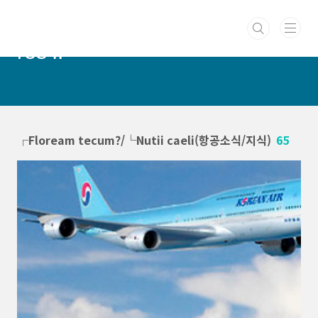
본문 바로가기
PUERCAELI :: cotidie hodie
res ::
┌Floream tecum?/└Nutii caeli(항공소식/지식)
65