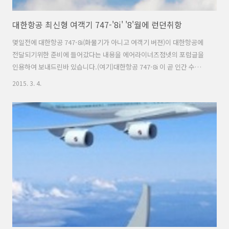
대한항공 최신형 여객기 747-'8i' '8'월에 런던취항
몇일전에 대한항공 747-8i(화물기가 아니고 여객기 버젼)이 대한항공에
전달되기위한 준비에 들어갔다는 내용을 에어라이너즈점넷의 포럼글을
인용하여 보내드린바 있습니다.(여기)대한항공 747-8i 이 곧 인간 수송
에 합류하게 됩니다.그리고 오늘 대한항공에서 공식으로747-8i스케쥴을
2015. 3. 4.
로딩하였으며 첫 노선은 주 3회 런던 노선으로 확인되었습니다. 아마도
8월 1일날 취항해서 8 i를 상징화 시키지 않을까 싶은 생각입니다. 시장
상황이 좀 좋아서 일찍 들어왔으면 5월달에 탑승할 수 있었을 텐데 ㅠㅠ
ㅠ(소스: http://airlineroute.net/2015/03/03/ke-lhr-aug15/)KE907
ICN1300 – 1725LHR 74H D KE908 LHR1935 – 1425+1ICN 74H D주3
회로 ..