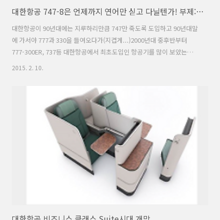
대한항공 747-8은 언제까지 연어만 싣고 다닐텐가! 부제: 747-8i는 언제나...
대한항공이 90년대에는 지루하리만큼 747만 죽도록 도입하고 90년대말
에 가서야 777과 330을 들여오다가(지겹게...)2000년대 중후반부터
777-300ER, 737등 대한항공에서 최초도입인 항공기를 많이 보았는데
요... 2000년대 급 지름 항공기중 하나가 747-8입니다. 보잉과 베프가 아
2015. 2. 10.
니라면 안지른다는 747-8i까지도 지르고 추가 주문까지 했습니다만(안
하면 공급사에서 짤라버린다고 했는지도...) 747-8F 화물형은 수대가 도
입이 되었습니다만은 747-8i만은 도입이 안되고 있었고 심지어 지연이
됬었습니다. 부채율과 구항공기 처분작년에 땅콩사건 이전 화두는 대한
항공의 부채율 이였습니다. 이 부채율을 줄이기 위해서 747-400과 같은
구형 기종을 대거 처분한다고는 했는데 현실은 시드니노선은..
대한항공 비즈니스 클래스 Suite시대 개막