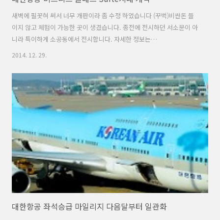
새벽에 필꼿혀 써서 너무 개판이라 좀 수정 하였습니다 (꾸벅)비싼돈 들
이지 않고 체험이 가능한 곳이 생겼습니다. 종전에 전시하던 서소문이 아
니라 특이하게 소공동에서 전시합니다. 자세한 정보는
http://blog.koreanair.com/646지난주에 대한항공을 이용하는데 비
2014. 12. 29.
욘드 잡지에 Panasonic eX3계의(아래) Thales AVANT 같이 이상한 컨
트롤러 설명이 명시되어 있는 것을 보고 그냥 별 대수롭지 않게 여기던
찰나에 이제야 시간이 나서 찾아봤는데... 신규좌석/신규 AVOD가 설치
된 A330-300대 3대나 떼거지로 급작스럽게(제가 느끼기에) 도입된 것을
확인하였다. 747-8도 도입이 멀었고... 787-9도 그렇고 이상한다 했는데
뜬금없이 330이였습니다...!!(참고로 747-8은..
대한항공 좌석승급 마일리지 다음달부터 일관화