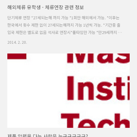
해외체류 유학생 - 체류연장 관련 정보
단기체류 연장 *27세되는해 까지 가능 *1회만 해외에서 가능. *이후는
한국에서 횟수 제한 없이 27세되는해까지 가능 1년씩 가능. *기간중 출
입국 제한은 별도로 없음 석사로 연장시*풀타임만 가능 *만29세까지 가
능 *단기체류와 혼합 가능 *석사중 영주권 취득시 1년조건 미적용 *석사
2014. 2. 20.
사유 연장과 단기체류사유 연장은 혼합해서 가능함.관련 조항은 변경의
소지가 있으므로 병무청 홈페이지에서 최신 정보를 확인하시기바랍니
다. 아울러 일반적으로 국가별로 담당 조무관이 있으니 참조하시기 바랍
니다. 의무관/공보위 지원-의무사관 지원 1. 국내의사면허 보유 2. 만28
세(지원시 나이) 3. 병원에 인턴 채용된 상태여야 함병원장을 통해 지원
하며, 레지던트 완료후 필요에 따라 공보위, 의무관으로 배치-공보위 직
접 지원 1..
제품 악평을 다는 사람은 누규규구구구?