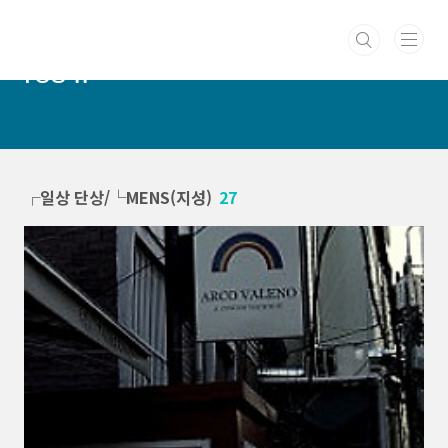
본문 바로가기
PUERCAELI :: cotidie hodie
res ::
┌일상 단상/└MENS(지성)
27