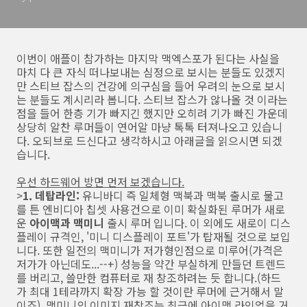
이번이 애플이 참가하는 마지막 맥엑스포가 된다는 사실을
마치 다 큰 자식 떠나보내는 심정으로 보시는 분들도 있겠지
만 스티브 잡스의 건강에 의구심을 들어 우려의 눈으로 보시
는 분들도 계시리라 봅니다. 스티브 잡스가 않나올 것 이라는
점을 들어 한층 기가 빠지긴 했지만 오히려 기가 빠진 가운데
상당히 알찬 루머들이 연어알 마냥 톡톡 터져나오고 있습니
다. 오되브로 드신다고 생각하시고 아래글을 읽으시면 되겠
습니다.
우선 하드웨어 방면 먼저 보겠습니다.
>
1. 데탑라인:
유니바디 즉 일체형 맥북과 맥북 출시로 물고
를 튼 엔비디아 칩셋 사용건으로 이미 확실화된 루머가 새로
운
아이맥과 맥미니
출시 루머 입니다. 이 외에도 새로이 디스
플레이 규격인, '미니 디스플레이 포트'가 탑재될 것으로 보입
니다. 또한 일전의 맥미니가 저가형인점으로 미루어(가격은
저가가 아닌데도...--+) 성능을 약간 부실하게 만들던 트렌드
를 버리고, 쓸만한 컴퓨터로 재 창조하려는 듯 합니다.(하드
가 최대 1테라까지 확장 가능 할 것이란 루머에 근거해서 말
이죠). 맥미니의 이미지 재창조는 최근에 아이맥 라인업을 거