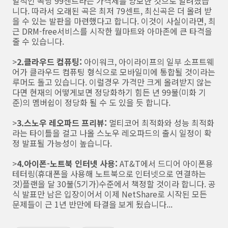
일적인 곡당 99센트라는 가격제를 양보한 것으로 알려졌습
니다. 따라서 오래된 곡은 최저 79센트, 최신곡은 더 올려 받
을 수 있는 발판을 마련했다고 합니다. 이것이 사실이라면, 최
근 DRM-free서비스를 시작한 월마트와 아마존에 큰 타격을
줄 수 있습니다.
>
2.클라우드 컴퓨팅:
아이워크, 아이라이프의 일부 소프트웨
어가 클라우드 컴퓨팅 형식으로 모바일미에 통합될 것이라는
루머도 돌고 있습니다. 이럴경우 가격만 크게 올려받지 않는
다면 현재의 어떻게보면 정당화하기 힘든 년 99불(미화 기
준)의 멤버쉽이 정당화 될 수 도 있을 듯 합니다.
>
3.스노우 레오파드 프리뷰:
멀티코어 최적화와 성능 최적화
라는 타이틀을 걸고 나올 스노우 레오파드의 출시 일정이 확
정 발표될 가능성이 높습니다.
>
4.아이폰-노트북 인터넷 사용:
AT&T에서 드디어 아이폰용
테터링(휴대폰을 사용해 노트북으로 인터넷으로 연결하는
것)플랜을 달 30불(5기가)수준에서 책정할 것이라 합니다. 공
식 발표만 남은 입장이어서 이제 NetShare로 시작된 모든
문제들이 근 1년 반만에 타결을 보게 됬습니다...