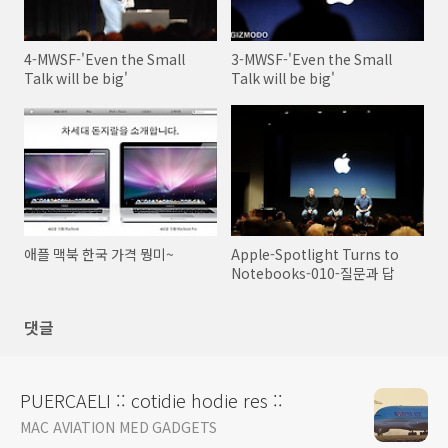
4-MWSF-'Even the Small
3-MWSF-'Even the Small
Talk will be big'
Talk will be big'
애플 맥북 한국 가격 뭥미~
Apple-Spotlight Turns to
Notebooks-010-질문과 답
댓글
PUERCAELI :: cotidie hodie res ::
MAC AVIATION MED GADGETS