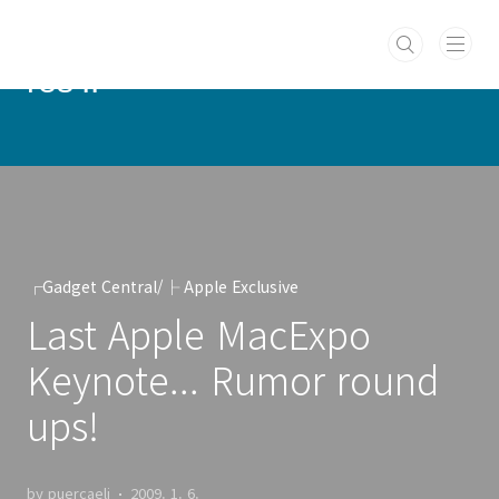
본문 바로가기
PUERCAELI :: cotidie hodie
res ::
┌Gadget Central/├ Apple Exclusive
Last Apple MacExpo
Keynote... Rumor round
ups!
by puercaeli
2009. 1. 6.