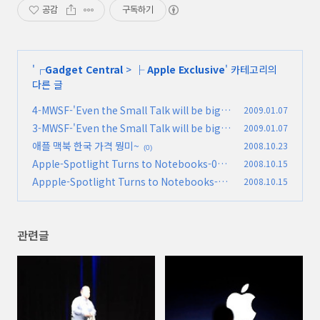
공감
구독하기
'
┌Gadget Central
>
├ Apple Exclusive
' 카테고리의
다른 글
4-MWSF-'Even the Small Talk will be big'
2009.01.07
3-MWSF-'Even the Small Talk will be big'
2009.01.07
(0)
애플 맥북 한국 가격 뭥미~
2008.10.23
(0)
(0)
Apple-Spotlight Turns to Notebooks-010
2008.10.15
-질문과 답
Appple-Spotlight Turns to Notebooks-00
2008.10.15
(0)
9-ㄷEnvironment
(0)
관련글