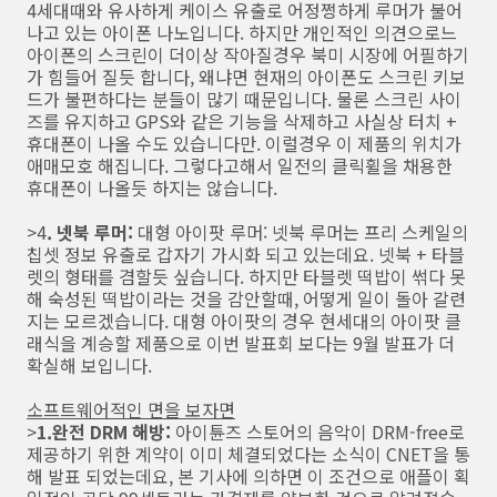
4세대때와 유사하게 케이스 유출로 어정쩡하게 루머가 불어
나고 있는 아이폰 나노입니다. 하지만 개인적인 의견으로느
아이폰의 스크린이 더이상 작아질경우 북미 시장에 어필하기
가 힘들어 질듯 합니다, 왜냐면 현재의 아이폰도 스크린 키보
드가 불편하다는 분들이 많기 때문입니다. 물론 스크린 사이
즈를 유지하고 GPS와 같은 기능을 삭제하고 사실상 터치 +
휴대폰이 나올 수도 있습니다만. 이럴경우 이 제품의 위치가
애매모호 해집니다. 그렇다고해서 일전의 클릭휠을 채용한
휴대폰이 나올듯 하지는 않습니다.
>4
. 넷북 루머:
대형 아이팟 루머: 넷북 루머는 프리 스케일의
칩셋 정보 유출로 갑자기 가시화 되고 있는데요. 넷북 + 타블
렛의 형태를 겸할듯 싶습니다. 하지만 타블렛 떡밥이 썪다 못
해 숙성된 떡밥이라는 것을 감안할때, 어떻게 일이 돌아 갈련
지는 모르겠습니다. 대형 아이팟의 경우 현세대의 아이팟 클
래식을 계승할 제품으로 이번 발표회 보다는 9월 발표가 더
확실해 보입니다.
소프트웨어적인 면을 보자면
>
1.완전 DRM 해방:
아이튠즈 스토어의 음악이 DRM-free로
제공하기 위한 계약이 이미 체결되었다는 소식이 CNET을 통
해 발표 되었는데요, 본 기사에 의하면 이 조건으로 애플이 획