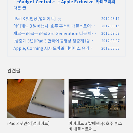
'
┌Gadget Central
>
├ Apple Exclusive
' 카테고리의
다른 글
iPad 3 첫인상[업데이트]
2012.03.16
(2)
아이패드 3 발매행사; 호주 혼스비 애플스토어...
2012.03.16
새로운 iPad는 iPad 3rd Generation 다음 아이
2012.03.08
(0)
폰도...? 아이폰 4G LTE??
[생중계 3년]iPad 3 한국어 동영상 생중계 (당첨
2012.03.07
(0)
자 발표)
Apple, Corning 자사 모바일 디바이스 유리판
2012.03.03
(423)
제조사로 확인
(0)
관련글
iPad 3 첫인상[업데이트]
아이패드 3 발매행사; 호주 혼스
비 애플스토어...