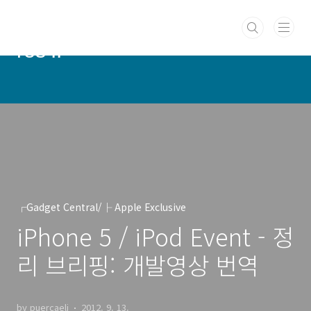
본문 바로가기
PUERCAELI :: cotidie hodie
res ::
┌Gadget Central/├ Apple Exclusive
iPhone 5 / iPod Event - 정
리 브리핑: 개발영상 번역
by puercaeli
2012. 9. 13.