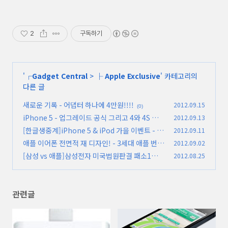
2
구독하기
'
┌Gadget Central
>
├ Apple Exclusive
' 카테고리의
다른 글
새로운 기록 - 어댑터 하나에 4만원!!!!
2012.09.15
(0)
iPhone 5 - 업그레이드 공식 그리고 4와 4S 상
2012.09.13
세비교
[한글생중계]iPhone 5 & iPod 가을 이벤트 - 완
2012.09.11
(1)
료. 당청자 발표
애플 이어폰 전면적 재 디자인! - 3세대 애플 번들
2012.09.02
(393)
[삼성 vs 애플]삼성전자 미국법원판결 패소1조원
2012.08.25
(0)
배상 - 판결문 번역
(0)
관련글